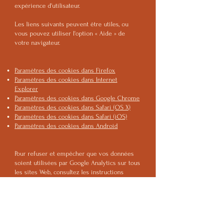
expérience d'utilisateur.
Les liens suivants peuvent être utiles, ou
vous pouvez utiliser l'option « Aide » de
votre navigateur.
Paramètres des cookies dans Firefox
Paramètres des cookies dans Internet
Explorer
Paramètres des cookies dans Google Chrome
Paramètres des cookies dans Safari (OS X)
Paramètres des cookies dans Safari (iOS)
Paramètres des cookies dans Android
Pour refuser et empêcher que vos données
soient utilisées par Google Analytics sur tous
les sites Web, consultez les instructions
suivantes :
https://tools.google.com/dlpage/gaoptout?
hl=fr