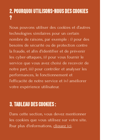
2. Pourquoi utilisons-nous des cookies
?
Nous pouvons utiliser des cookies et d'autres
technologies similaires pour un certain
nombre de raisons, par exemple : i) pour des
besoins de sécurité ou de protection contre
la fraude, et afin d'identifier et de prévenir
les cyber-attaques, ii) pour vous fournir le
service que vous avez choisi de recevoir de
notre part, iii) pour contrôler et analyser les
performances, le fonctionnement et
l'efficacité de notre service et iv) améliorer
votre expérience utilisateur.
3. Tableau des cookies :
Dans cette section, vous devez mentionner
les cookies que vous utilisez sur votre site.
Pour plus d'informations,
cliquez ici
.