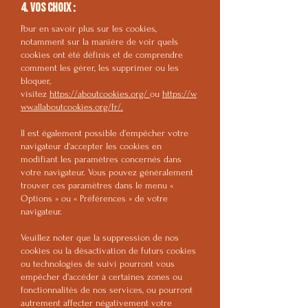
4. Vos choix :
Pour en savoir plus sur les cookies,
notamment sur la manière de voir quels
cookies ont été définis et de comprendre
comment les gérer, les supprimer ou les
bloquer,
visitez
https://aboutcookies.org/
ou
https://w
ww.allaboutcookies.org/fr/
.
Il est également possible d'empêcher votre
navigateur d'accepter les cookies en
modifiant les paramètres concernés dans
votre navigateur. Vous pouvez généralement
trouver ces paramètres dans le menu «
Options » ou « Préférences » de votre
navigateur.
Veuillez noter que la suppression de nos
cookies ou la désactivation de futurs cookies
ou technologies de suivi pourront vous
empêcher d'accéder à certaines zones ou
fonctionnalités de nos services, ou pourront
autrement affecter négativement votre